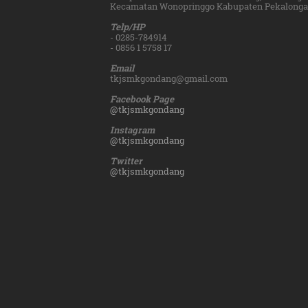
Kecamatan Wonopringgo Kabupaten Pekalongan
Telp/HP
- 0285-784914
- 0856 1 5758 17
Email
tkjsmkgondang@gmail.com
Facebook Page
@tkjsmkgondang
Instagram
@tkjsmkgondang
Twitter
@tkjsmkgondang