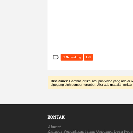

IT Networking
LKS
Disclaimer:
Gambar, artikel ataupun video yang ada di w
dipegang oleh sumber tersebut. Jika ada masalah terkait
KONTAK
Alamat
Kampus Pendidikan Islam Gondang, Desa Pega