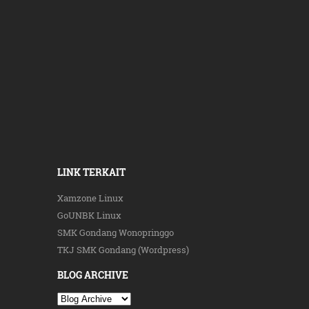
LINK TERKAIT
Xamzone Linux
GoUNBK Linux
SMK Gondang Wonopringgo
TKJ SMK Gondang (Wordpress)
BLOG ARCHIVE