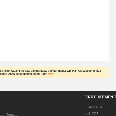
eb ini terkadang berasal dari berbagai sumber media lain. Hak Cipta sepenuhnya
 hal ini, Anda dapat menghubungi kami
disini.
LINK DOKUMEN 
SKKNI TKJ
SKL TKJ
den Tengah