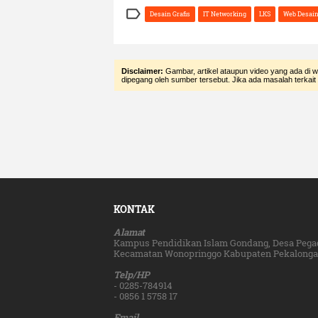

Desain Grafis
IT Networking
LKS
Web Desai
Disclaimer:
Gambar, artikel ataupun video yang ada di w
dipegang oleh sumber tersebut. Jika ada masalah terkait
KONTAK
Alamat
Kampus Pendidikan Islam Gondang, Desa Pega
Kecamatan Wonopringgo Kabupaten Pekalongan
Telp/HP
- 0285-784914
- 0856 1 5758 17
Email