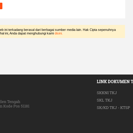
n
eb ini terkadang berasal dari berbagai sumber media lain. Hak Cipta sepenuhnya
 hal ini, Anda dapat menghubungi kami
disini.
LINK DOKUMEN 
SKKNI TKJ
SKL TKJ
den Tengah
 Kode Pos 51181
SK/KD TKJ - KTSP