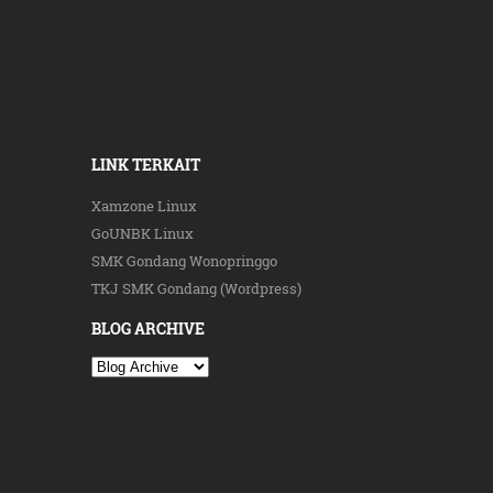
LINK TERKAIT
Xamzone Linux
GoUNBK Linux
SMK Gondang Wonopringgo
TKJ SMK Gondang (Wordpress)
BLOG ARCHIVE