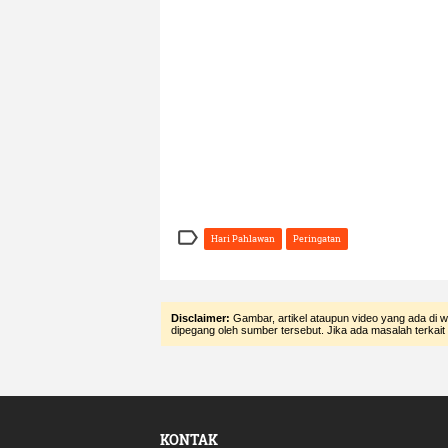

Hari Pahlawan
Peringatan
Disclaimer:
Gambar, artikel ataupun video yang ada di w
dipegang oleh sumber tersebut. Jika ada masalah terkait
KONTAK