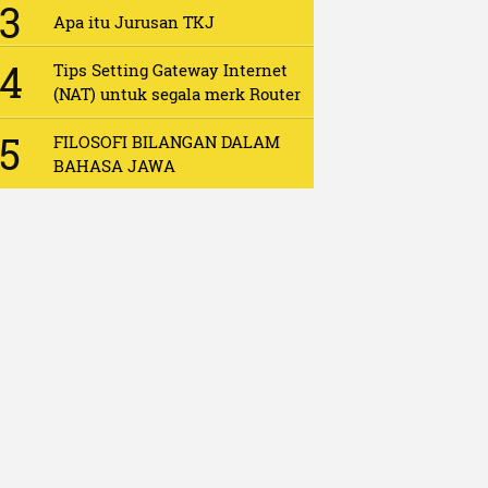
Apa itu Jurusan TKJ
Tips Setting Gateway Internet
(NAT) untuk segala merk Router
FILOSOFI BILANGAN DALAM
BAHASA JAWA